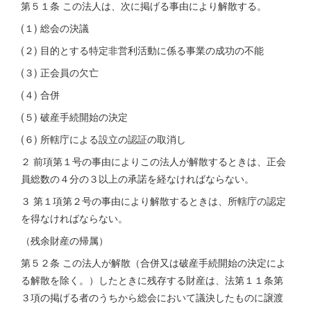
第５１条 この法人は、次に掲げる事由により解散する。
(１) 総会の決議
(２) 目的とする特定非営利活動に係る事業の成功の不能
(３) 正会員の欠亡
(４) 合併
(５) 破産手続開始の決定
(６) 所轄庁による設立の認証の取消し
２ 前項第１号の事由によりこの法人が解散するときは、正会
員総数の４分の３以上の承諾を経なければならない。
３ 第１項第２号の事由により解散するときは、所轄庁の認定
を得なければならない。
（残余財産の帰属）
第５２条 この法人が解散（合併又は破産手続開始の決定によ
る解散を除く。）したときに残存する財産は、法第１１条第
３項の掲げる者のうちから総会において議決したものに譲渡