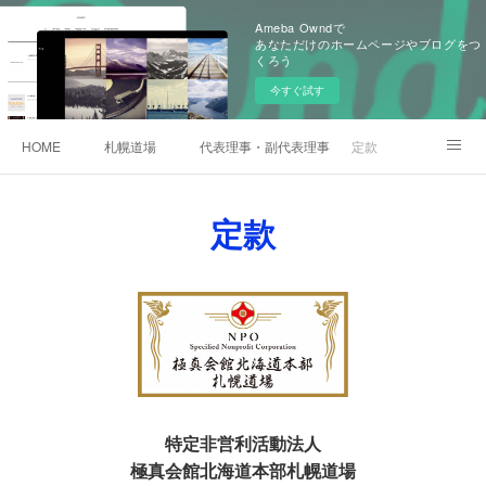
Ameba Owndで
あなただけのホームページやブログをつ
くろう
今すぐ試す
HOME
札幌道場
代表理事・副代表理事紹介
定款
お問い合わせ
定款
特定非営利活動法人
極真会館北海道本部札幌道場