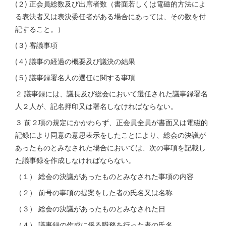
(２) 正会員総数及び出席者数（書面若しくは電磁的方法によ
る表決者又は表決委任者がある場合にあっては、その数を付
記すること。）
(３) 審議事項
(４) 議事の経過の概要及び議決の結果
(５) 議事録署名人の選任に関する事項
２ 議事録には、議長及び総会において選任された議事録署名
人２人が、記名押印又は署名しなければならない。
３ 前２項の規定にかかわらず、正会員全員が書面又は電磁的
記録により同意の意思表示をしたことにより、総会の決議が
あったものとみなされた場合においては、次の事項を記載し
た議事録を作成しなければならない。
（１） 総会の決議があったものとみなされた事項の内容
（２） 前号の事項の提案をした者の氏名又は名称
（３） 総会の決議があったものとみなされた日
（４） 議事録の作成に係る職務を行った者の氏名