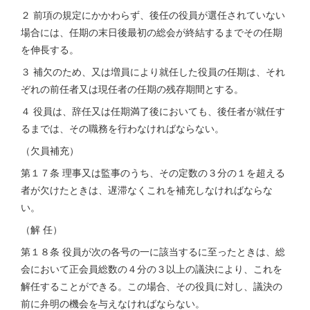
２ 前項の規定にかかわらず、後任の役員が選任されていない
場合には、任期の末日後最初の総会が終結するまでその任期
を伸長する。
３ 補欠のため、又は増員により就任した役員の任期は、それ
ぞれの前任者又は現任者の任期の残存期間とする。
４ 役員は、辞任又は任期満了後においても、後任者が就任す
るまでは、その職務を行わなければならない。
（欠員補充）
第１７条 理事又は監事のうち、その定数の３分の１を超える
者が欠けたときは、遅滞なくこれを補充しなければならな
い。
（解 任）
第１８条 役員が次の各号の一に該当するに至ったときは、総
会において正会員総数の４分の３以上の議決により、これを
解任することができる。この場合、その役員に対し、議決の
前に弁明の機会を与えなければならない。