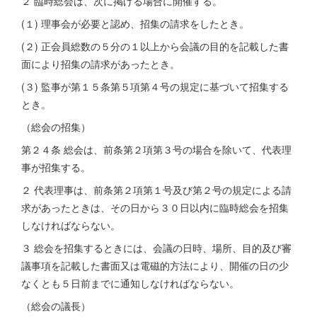
２ 臨時総会は、次に掲げる場合に開催する。
(１) 理事会が必要と認め、招集の請求をしたとき。
(２) 正会員総数の５分の１以上から会議の目的を記載した書
面により招集の請求があったとき。
(３) 監事が第１５条第５項第４号の規定に基づいて招集する
とき。
（総会の招集）
第２４条 総会は、前条第２項第３号の場合を除いて、代表理
事が招集する。
２ 代表理事は、前条第２項第１号及び第２号の規定による請
求があったときは、その日から３０日以内に臨時総会を招集
しなければならない。
３ 総会を招集するときには、会議の日時、場所、目的及び審
議事項を記載した書面又は電磁的方法により、開催の日の少
なくとも５日前までに通知しなければならない。
（総会の議長）