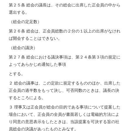
第２５条 総会の議長は、その総会に出席した正会員の中から
選出する。
（総会の定足数）
第２６条 総会は、正会員総数の２分の１以上の出席がなけれ
ば開会することはできない。
（総会の議決）
第２７条 総会における議決事項は、第２４条第３項の規定に
よってあらかじめ通知した事項
とする。
２ 総会の議事は、この定款に規定するもののほか、出席した
正会員の過半数をもって決し、可否同数のときは、議長の決
するところによる。
３ 理事又は正会員が総会の目的である事項について提案した
場合において、正会員の全員が書面若しくは電磁的方法によ
り同意の意思表示をしたときは、当該提案を可決する旨の社
員総会の決議があったものとみなす。